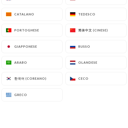
CATALANO
CATALANO
TEDESCO
TEDESCO
Envie d’un délicieux repas français ?
简体中文 (CINESE)
简体中文 (CINESE)
PORTOGHESE
PORTOGHESE
Vous êtes à la bonne adresse.
Découvrez notre restaurant CAF
É
GIAPPONESE
GIAPPONESE
RUSSO
RUSSO
AMP
È
RE savourez les délicieux plats de
nos chefs !
ARABO
ARABO
OLANDESE
OLANDESE
Notre magnifique espace extérieur est
한국어 (COREANO)
한국어 (COREANO)
CECO
CECO
particulièrement accueillant quand il
fait beau. Notre espace est climatisé –
GRECO
GRECO
vous serez toujours à l’aise chez nous.
La cuisine française, variée et
traditionnelle vous gâtera avec son