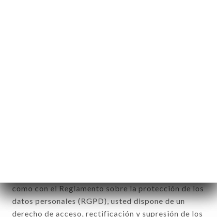
Información personal: «la información que permite,
de cualquier forma que sea, directa o
indirectamente, la identificación de las personas
físicas a las que se aplica» (artículo 4 de la ley n°
78-17 del 6 de enero de 1978).
12. Utilización de los datos en el marco
de la inscripción al boletín de noticias.
Datos recogidos con el fin de enviar ofertas
comerciales relativas a la marca CAFÉ AMPÈRE.
Los datos recogidos podrán ser tratados por el
conjunto de las filiales y subfiliales de la sociedad.
De conformidad con la ley Informática y Libertad
del 6 de enero de 1978 y modificada en 2004, así
como con el Reglamento sobre la protección de los
datos personales (RGPD), usted dispone de un
derecho de acceso, rectificación y supresión de los