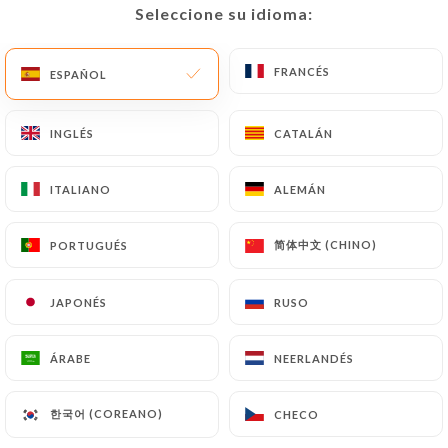
Seleccione su idioma:
Seleccione su idioma:
Las solicitudes de supresión de Datos Personales
estarán sujetas a las obligaciones impuestas a
FRANCÉS
FRANCÉS
ESPAÑOL
ESPAÑOL
https://cafeampere.fr
por la ley, en particular en
materia de conservación o archivo de documentos.
INGLÉS
INGLÉS
CATALÁN
CATALÁN
Por último, los Usuarios de
https://cafeampere.fr
pueden presentar una reclamación ante las
ITALIANO
ITALIANO
ALEMÁN
ALEMÁN
autoridades de control, y en particular ante la CNIL
(
https://www.cnil.fr/fr/plaintes
).
简体中文 (CHINO)
简体中文 (CHINO)
PORTUGUÉS
PORTUGUÉS
7.4 No comunicación de los datos personales
https://cafeampere.fr
se abstiene de tratar,
JAPONÉS
JAPONÉS
RUSO
RUSO
alojar o transferir la Información recogida de sus
Clientes a un país situado fuera de la Unión
ÁRABE
ÁRABE
NEERLANDÉS
NEERLANDÉS
Europea o reconocido como «no adecuado» por la
Comisión Europea sin informar previamente al
한국어 (COREANO)
한국어 (COREANO)
CHECO
CHECO
cliente. No obstante,
https://cafeampere.fr
sigue